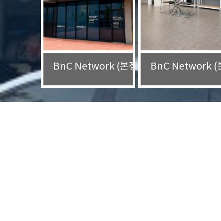
BnC Network (본점)
BnC Network 