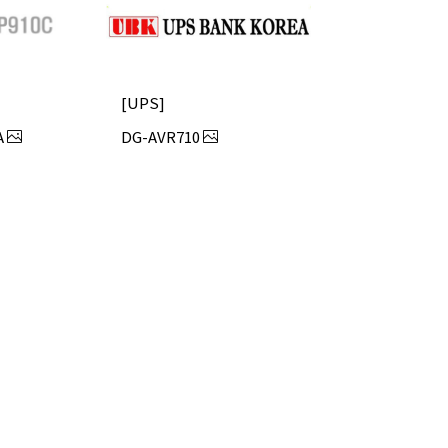
UPS
A
DG-AVR710