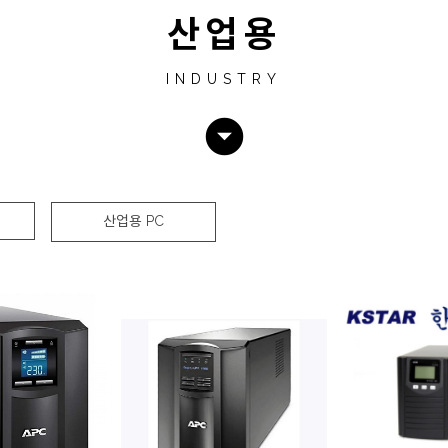
산업용
I N D U S T R Y
arrow_drop_down_circle
산업용 PC